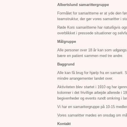
Albertslund samarittergruppe
Formålet for samaritterne er at yde den fø
teamstruktur, der gør vores samaritter i st
Røde Kors samaritterne har naturligvis også
overblikket i pressede situationer og selvf
Målgruppe
Alle personer over 18 år kan som udgangspu
bære en patient sammen med tre andre.
Baggrund
Alle kan få brug for hjælp fra en samarit.
mindre arrangementer landet over.
Aktiviteten blev startet i 1910 og har igen
kolonner i det frivillige arbejde allerede 
begivenheder og events rundt omkring i la
Vi har en samaritergruppe på 10-15 medlem
Vores samaritter mødes en onsdag om må
Kontakt