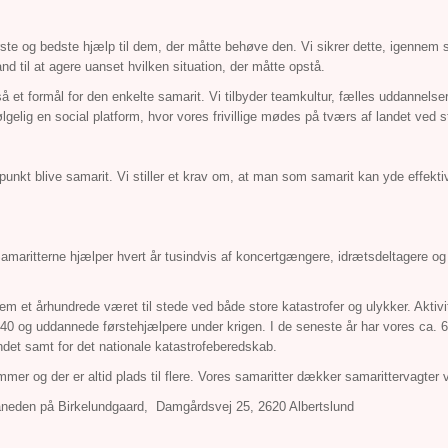
rste og bedste hjælp til dem, der måtte behøve den. Vi sikrer dette, igennem 
and til at agere uanset hvilken situation, der måtte opstå.
 et formål for den enkelte samarit. Vi tilbyder teamkultur, fælles uddannelser,
ølgelig en social platform, hvor vores frivillige mødes på tværs af landet ved s
nkt blive samarit. Vi stiller et krav om, at man som samarit kan yde effektiv
 Samaritterne hjælper hvert år tusindvis af koncertgængere, idrætsdeltagere og
nem et århundrede været til stede ved både store katastrofer og ulykker. Aktiv
i 1940 og uddannede førstehjælpere under krigen. I de seneste år har vores ca. 6
ndet samt for det nationale katastrofeberedskab.
mer og der er altid plads til flere. Vores samaritter dækker samarittervagte
neden på Birkelundgaard, Damgårdsvej 25, 2620 Albertslund