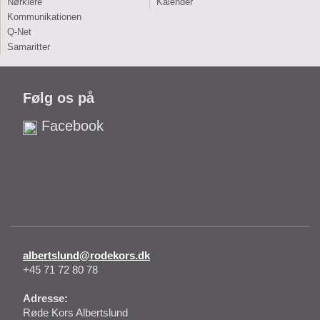
Nørklere
Kalender
Kommunikationen
Q-Net
Samaritter
Følg os på
Facebook
albertslund@rodekors.dk
+45 71 72 80 78
Adresse:
Røde Kors Albertslund