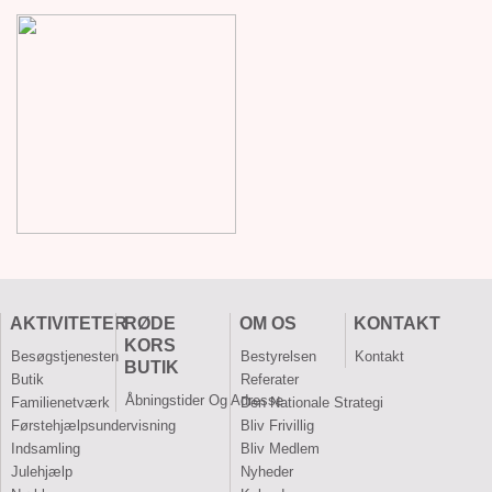
AKTIVITETER
RØDE
OM OS
KONTAKT
KORS
Besøgstjenesten
Bestyrelsen
Kontakt
BUTIK
Butik
Referater
Åbningstider Og Adresse
Familienetværk
Den Nationale Strategi
Førstehjælpsundervisning
Bliv Frivillig
Indsamling
Bliv Medlem
Julehjælp
Nyheder